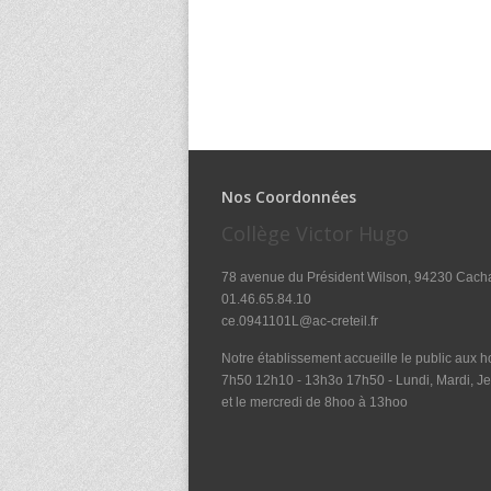
Nos Coordonnées
Collège Victor Hugo
78 avenue du Président Wilson, 94230 Cach
01.46.65.84.10
ce.0941101L@ac-creteil.fr
Notre établissement accueille le public aux ho
7h50 12h10 - 13h3o 17h50 - Lundi, Mardi, Je
et le mercredi de 8hoo à 13hoo