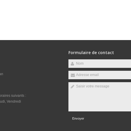
Formulaire de contact
an
raires suivants :
udi, Vendredi
Envoyer