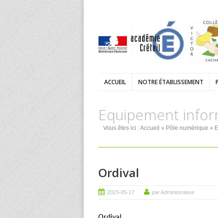
ACCUEIL
NOTRE ÉTABLISSEMENT
Equipement infor
Vous êtes ici :
Accueil
»
Pôle numérique
»
E
Ordival
2023-05-17
par Administrateur
Ordival