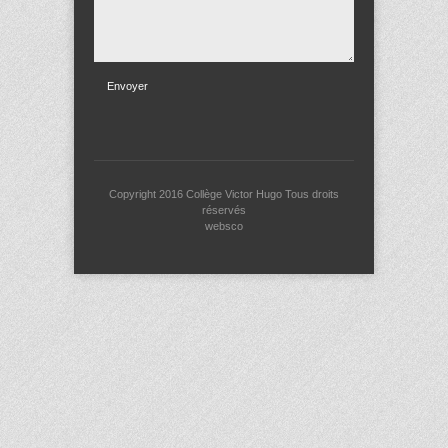
Envoyer
Copyright 2016
Collège Victor Hugo
Tous droits
réservés
websco