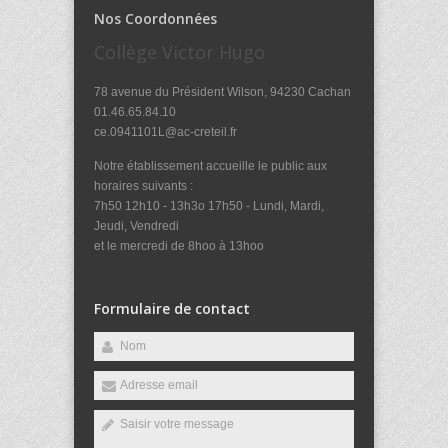
Nos Coordonnées
Collège Victor Hugo
78 avenue du Président Wilson, 94230 Cachan
01.46.65.84.10
ce.0941101L@ac-creteil.fr
Notre établissement accueille le public aux
horaires suivants :
7h50 12h10 - 13h3o 17h50 - Lundi, Mardi,
Jeudi, Vendredi
et le mercredi de 8hoo à 13hoo
Formulaire de contact