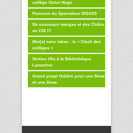
collège Victor Hugo
Parcours du Spectateur 2024/25
De nouveaux mangas et des Chibis
au CDI !!!
Moi(s) sans tabac : le « Clash des
collèges »
Sorties Ulis à la Bibliothèque
Lamartine
Grand projet théâtre pour une 5ème
et une 3ème