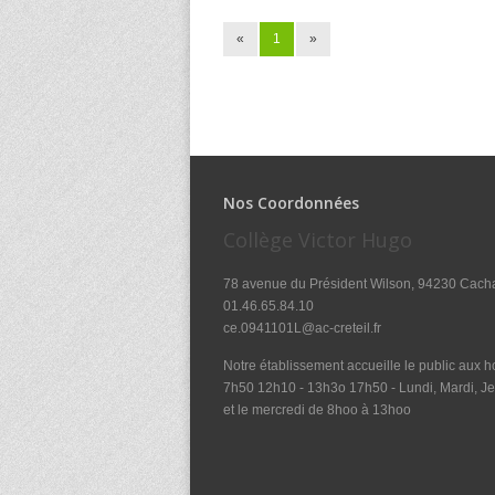
«
1
»
Nos Coordonnées
Collège Victor Hugo
78 avenue du Président Wilson, 94230 Cach
01.46.65.84.10
ce.0941101L@ac-creteil.fr
Notre établissement accueille le public aux ho
7h50 12h10 - 13h3o 17h50 - Lundi, Mardi, Je
et le mercredi de 8hoo à 13hoo