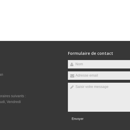
Formulaire de contact
an
raires suivants :
udi, Vendredi
Envoyer