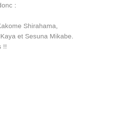
donc :
Kakome Shirahama,
 Kaya et Sesuna Mikabe.
 !!