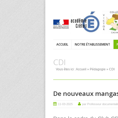
ACCUEIL
NOTRE ÉTABLISSEMENT
CDI
Vous êtes ici :
Accueil
»
Pédagogie
» CDI
De nouveaux mangas e
11-03-2025
par Professeur documentali