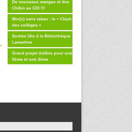
De nouveaux mangas et des
Chibis au CDI !!!
Moi(s) sans tabac : le « Clash
des collèges »
Sorties Ulis à la Bibliothèque
Lamartine
Grand projet théâtre pour une
5ème et une 3ème