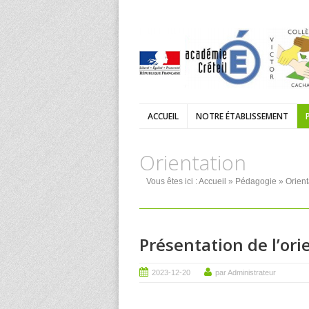
ACCUEIL
NOTRE ÉTABLISSEMENT
Orientation
Vous êtes ici :
Accueil
»
Pédagogie
»
Orient
Présentation de l’or
2023-12-20
par Administrateur