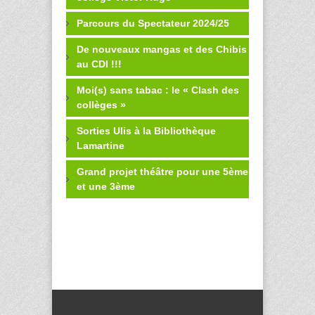
Parcours du Spectateur 2024/25
De nouveaux mangas et des Chibis
au CDI !!!
Moi(s) sans tabac : le « Clash des
collèges »
Sorties Ulis à la Bibliothèque
Lamartine
Grand projet théâtre pour une 5ème
et une 3ème