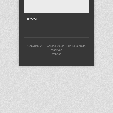
Envoyer
Copyright 2016
Collège Victor Hugo
Tous droits
réservés
websco