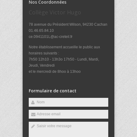
Nos Coordonnées
Collège Victor Hugo
78 avenue du Président Wilson, 94230 Cachan
01.46.65.84.10
ce.0941101L@ac-creteil.fr
Notre établissement accueille le public aux
horaires suivants :
7h50 12h10 - 13h3o 17h50 - Lundi, Mardi,
Jeudi, Vendredi
et le mercredi de 8hoo à 13hoo
Formulaire de contact