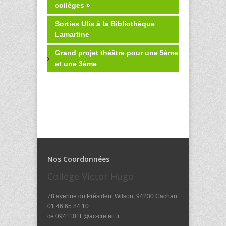
collèges »
Sorties Ulis à la Bibliothèque
Lamartine
Grand projet théâtre pour une 5ème
et une 3ème
Nos Coordonnées
Collège Victor Hugo
78 avenue du Président Wilson, 94230 Cachan
01.46.65.84.10
ce.0941101L@ac-creteil.fr