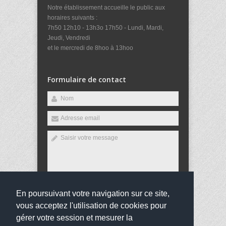
Notre établissement accueille le public aux
horaires suivants :
7h50 12h10 - 13h3o 17h50 - Lundi, Mardi,
Jeudi, Vendredi
et le mercredi de 8hoo à 13hoo
Formulaire de contact
En poursuivant votre navigation sur ce site,
Envoyer
vous acceptez l'utilisation de cookies pour
gérer votre session et mesurer la