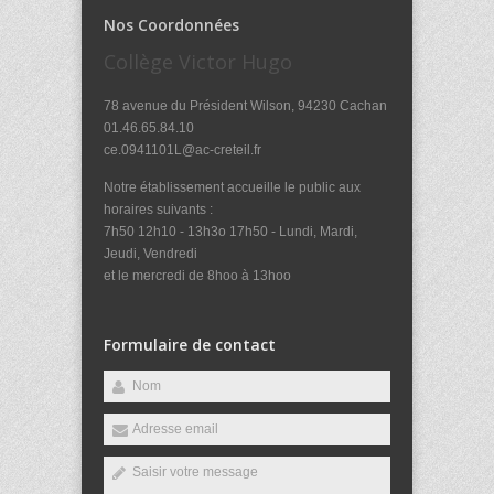
Nos Coordonnées
Collège Victor Hugo
78 avenue du Président Wilson, 94230 Cachan
01.46.65.84.10
ce.0941101L@ac-creteil.fr
Notre établissement accueille le public aux
horaires suivants :
7h50 12h10 - 13h3o 17h50 - Lundi, Mardi,
Jeudi, Vendredi
et le mercredi de 8hoo à 13hoo
Formulaire de contact