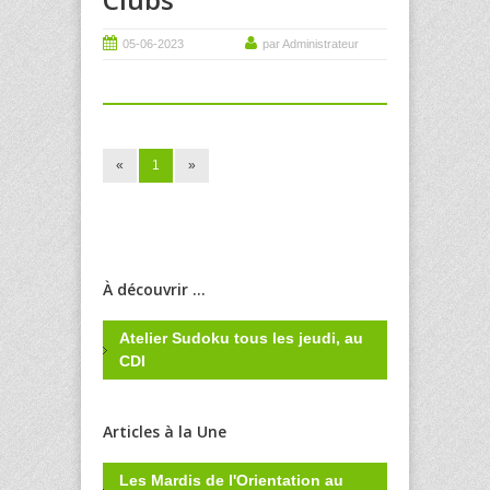
05-06-2023
par Administrateur
«
1
»
À découvrir ...
Atelier Sudoku tous les jeudi, au
CDI
Articles à la Une
Les Mardis de l'Orientation au