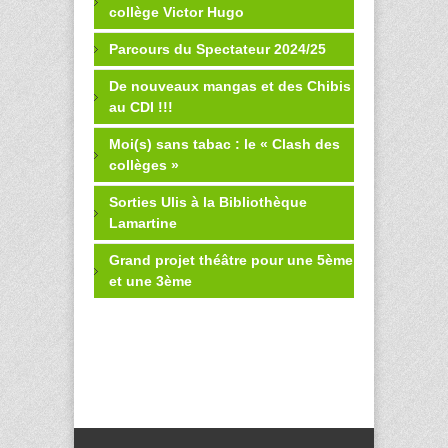
collège Victor Hugo
Parcours du Spectateur 2024/25
De nouveaux mangas et des Chibis
au CDI !!!
Moi(s) sans tabac : le « Clash des
collèges »
Sorties Ulis à la Bibliothèque
Lamartine
Grand projet théâtre pour une 5ème
et une 3ème