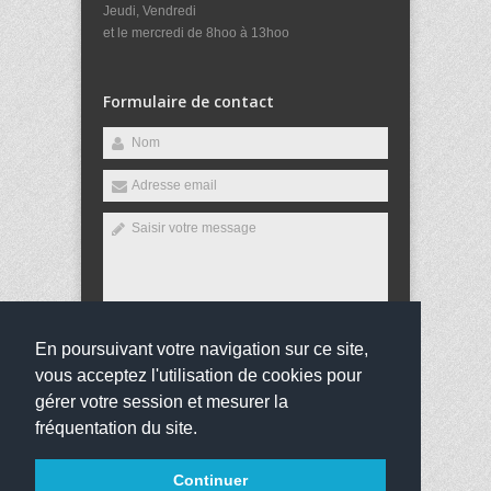
Jeudi, Vendredi
et le mercredi de 8hoo à 13hoo
Formulaire de contact
En poursuivant votre navigation sur ce site,
Envoyer
vous acceptez l'utilisation de cookies pour
gérer votre session et mesurer la
fréquentation du site.
Copyright 2016
Collège Victor Hugo
Tous droits
Continuer
réservés