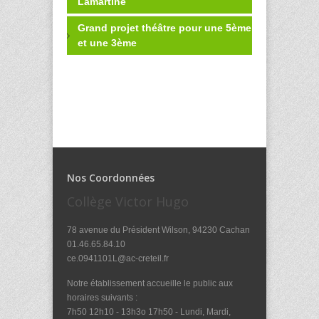
Lamartine
Grand projet théâtre pour une 5ème
et une 3ème
Nos Coordonnées
Collège Victor Hugo
78 avenue du Président Wilson, 94230 Cachan
01.46.65.84.10
ce.0941101L@ac-creteil.fr
Notre établissement accueille le public aux
horaires suivants :
7h50 12h10 - 13h3o 17h50 - Lundi, Mardi,