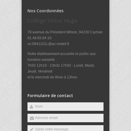
Nos Coordonnées
Collège Victor Hugo
78 avenue du Président Wilson, 94230 Cachan
01.46.65.84.10
ce.0941101L@ac-creteil.fr
Notre établissement accueille le public aux
horaires suivants :
7h50 12h10 - 13h3o 17h50 - Lundi, Mardi,
Jeudi, Vendredi
et le mercredi de 8hoo à 13hoo
Formulaire de contact