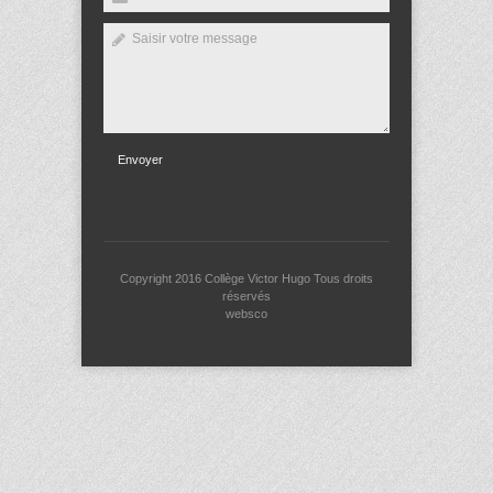
Envoyer
Copyright 2016
Collège Victor Hugo
Tous droits
réservés
websco