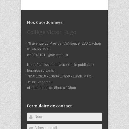
Nos Coordonnées
Collège Victor Hugo
78 avenue du Président Wilson, 94230 Cachan
01.46.65.84.10
ce.0941101L@ac-creteil.fr
Notre établissement accueille le public aux
horaires suivants :
7h50 12h10 - 13h3o 17h50 - Lundi, Mardi,
Jeudi, Vendredi
et le mercredi de 8hoo à 13hoo
Formulaire de contact