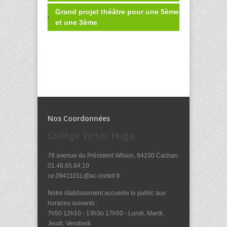
Grand projet théâtre pour une 5ème
et une 3ème
Nos Coordonnées
Collège Victor Hugo
78 avenue du Président Wilson, 94230 Cachan
01.46.65.84.10
ce.0941101L@ac-creteil.fr
Notre établissement accueille le public aux
horaires suivants :
7h50 12h10 - 13h3o 17h50 - Lundi, Mardi,
Jeudi, Vendredi