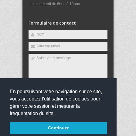
et le mercredi de 8hoo à 13hoo
Formulaire de contact
En poursuivant votre navigation sur ce site,
Envoyer
vous acceptez l'utilisation de cookies pour
gérer votre session et mesurer la
fréquentation du site.
Copyright 2016
Collège Victor Hugo
Tous droits
Continuer
réservés
websco